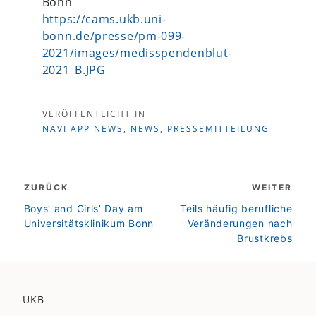
Bonn
https://cams.ukb.uni-
bonn.de/presse/pm-099-
2021/images/medisspendenblut-
2021_B.JPG
VERÖFFENTLICHT IN
NAVI APP NEWS
,
NEWS
,
PRESSEMITTEILUNG
Beitragsnavigation
ZURÜCK
WEITER
zurück
weiter
Boys’ and Girls’ Day am
Teils häufig berufliche
Universitätsklinikum Bonn
Veränderungen nach
Brustkrebs
UKB