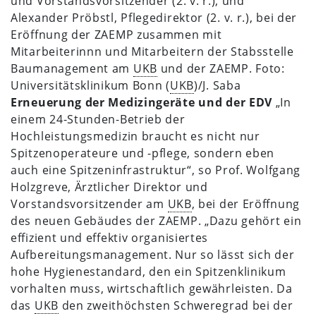
und Vorstandsvorsitzender (2. v. r.), und
Alexander Pröbstl, Pflegedirektor (2. v. r.), bei der
Eröffnung der ZAEMP zusammen mit
Mitarbeiterinnn und Mitarbeitern der Stabsstelle
Baumanagement am
UKB
und der ZAEMP.
Foto:
Universitätsklinikum Bonn (
UKB
)/J. Saba
Erneuerung der Medizingeräte und der EDV
„In
einem 24-Stunden-Betrieb der
Hochleistungsmedizin braucht es nicht nur
Spitzenoperateure und -pflege, sondern eben
auch eine Spitzeninfrastruktur“, so Prof. Wolfgang
Holzgreve, Ärztlicher Direktor und
Vorstandsvorsitzender am
UKB
, bei der Eröffnung
des neuen Gebäudes der ZAEMP. „Dazu gehört ein
effizient und effektiv organisiertes
Aufbereitungsmanagement. Nur so lässt sich der
hohe Hygienestandard, den ein Spitzenklinikum
vorhalten muss, wirtschaftlich gewährleisten. Da
das
UKB
den zweithöchsten Schweregrad bei der