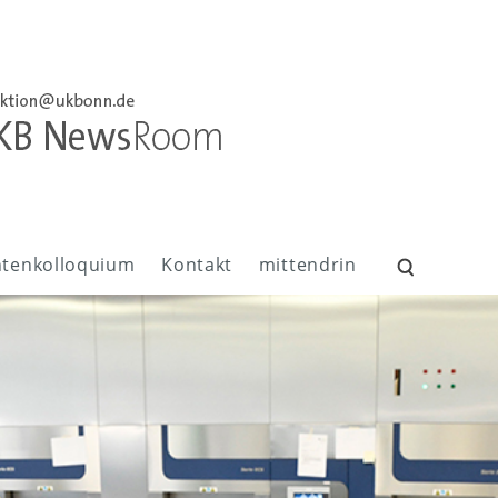
ntenkolloquium
Kontakt
mittendrin
Suchen
nach: