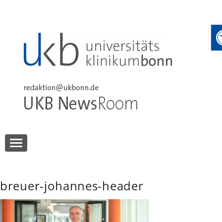
Skip
to
content
UKB NewsRoom
UKB NewsRoom
breuer-johannes-header