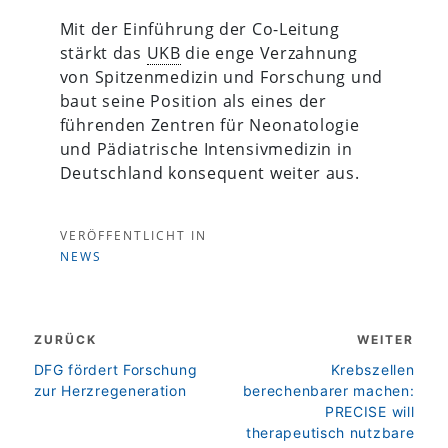
Mit der Einführung der Co-Leitung
stärkt das
UKB
die enge Verzahnung
von Spitzenmedizin und Forschung und
baut seine Position als eines der
führenden Zentren für Neonatologie
und Pädiatrische Intensivmedizin in
Deutschland konsequent weiter aus.
VERÖFFENTLICHT IN
NEWS
Beitragsnavigation
ZURÜCK
WEITER
zurück
weiter
DFG fördert Forschung
Krebszellen
zur Herzregeneration
berechenbarer machen:
PRECISE will
therapeutisch nutzbare