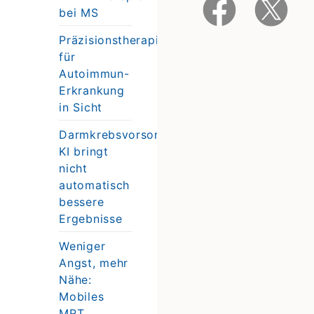
bei MS
Präzisionstherapie
für
Autoimmun-
Erkrankung
in Sicht
Darmkrebsvorsorge:
KI bringt
nicht
automatisch
bessere
Ergebnisse
Weniger
Angst, mehr
Nähe:
Mobiles
MRT