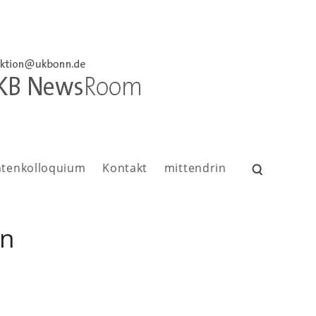
ntenkolloquium
Kontakt
mittendrin
Suchen
nach:
nn