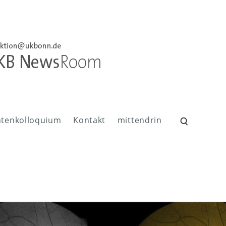
ntenkolloquium
Kontakt
mittendrin
Suchen
nach: