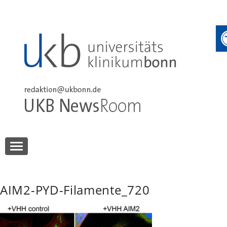
Skip
to
content
UKB NewsRoom
UKB NewsRoom
AIM2-PYD-Filamente_720