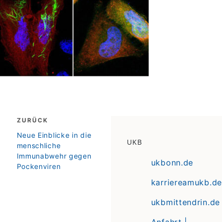
Beitragsnavigation
ZURÜCK
zurück
Neue Einblicke in die
UKB
menschliche
Immunabwehr gegen
ukbonn.de
Pockenviren
karriereamukb.de
ukbmittendrin.de
Anfahrt |