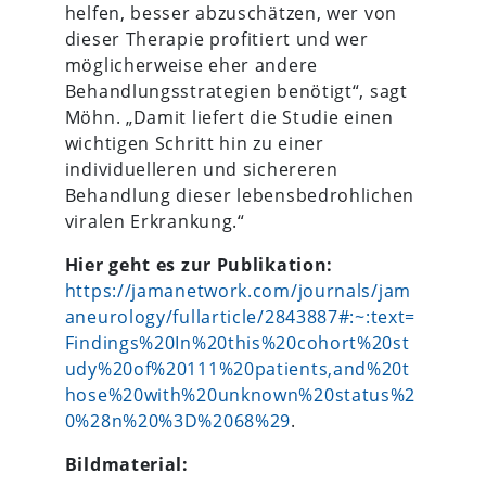
helfen, besser abzuschätzen, wer von
dieser Therapie profitiert und wer
möglicherweise eher andere
Behandlungsstrategien benötigt“, sagt
Möhn. „Damit liefert die Studie einen
wichtigen Schritt hin zu einer
individuelleren und sichereren
Behandlung dieser lebensbedrohlichen
viralen Erkrankung.“
Hier geht es zur Publikation:
https://jamanetwork.com/journals/jam
aneurology/fullarticle/2843887#:~:text=
Findings%20In%20this%20cohort%20st
udy%20of%20111%20patients,and%20t
hose%20with%20unknown%20status%2
0%28n%20%3D%2068%29
.
Bildmaterial: