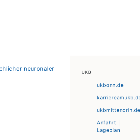
hlicher neuronaler
UKB
ukbonn.de
karriereamukb.d
ukbmittendrin.d
Anfahrt |
Lageplan