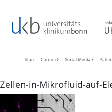
Skip
to
content
UKB NewsRoom
UKB NewsRoom
Start
Corona
Social Media
Patie
Zellen-in-Mikrofluid-auf-E