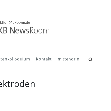
ntenkolloquium
Kontakt
mittendrin
Suchen
nach:
lektroden