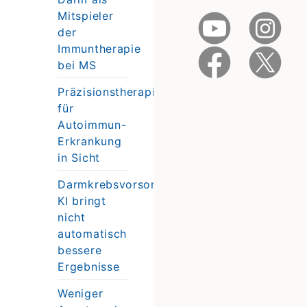
Mitspieler
der
Immuntherapie
bei MS
Präzisionstherapie
für
Autoimmun-
Erkrankung
in Sicht
Darmkrebsvorsorge:
KI bringt
nicht
automatisch
bessere
Ergebnisse
Weniger