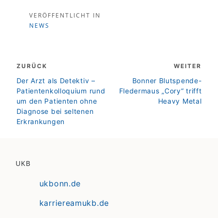
VERÖFFENTLICHT IN
NEWS
Beitragsnavigation
ZURÜCK
WEITER
zurück
weiter
Der Arzt als Detektiv –
Bonner Blutspende-
Patientenkolloquium rund
Fledermaus „Cory“ trifft
um den Patienten ohne
Heavy Metal
Diagnose bei seltenen
Erkrankungen
UKB
ukbonn.de
karriereamukb.de