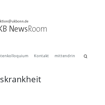
ntenkolloquium
Kontakt
mittendrin
Suchen
nach:
kskrankheit