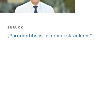
Beitragsnavigation
ZURÜCK
zurück
„Parodontitis ist eine Volkskrankheit“