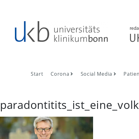
Skip
to
content
UKB NewsRoom
UKB NewsRoom
Start
Corona
Social Media
Patie
paradontitits_ist_eine_vol