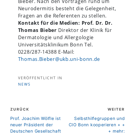
Bieber. Nach den Vorträgen rund um
Neurodermitis besteht die Gelegenheit,
Fragen an die Referenten zu stellen.
Kontakt für die Medien:
Prof. Dr. Dr.
Thomas Bieber
Direktor der Klinik für
Dermatologie und Allergologie
Universitätsklinikum Bonn Tel.
0228/287-14388 E-Mail:
Thomas.Bieber@ukb.uni-bonn.de
VERÖFFENTLICHT IN
NEWS
Beitragsnavigation
ZURÜCK
WEITER
zurück
weiter
Prof. Joachim Wölfle ist
Selbsthilfegruppen und
neuer Präsident der
CIO Bonn kooperieren + +
Deutschen Gesellschaft
+ mehr: