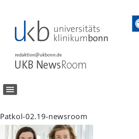
Skip
to
content
UKB NewsRoom
UKB NewsRoom
Patkol-02.19-newsroom