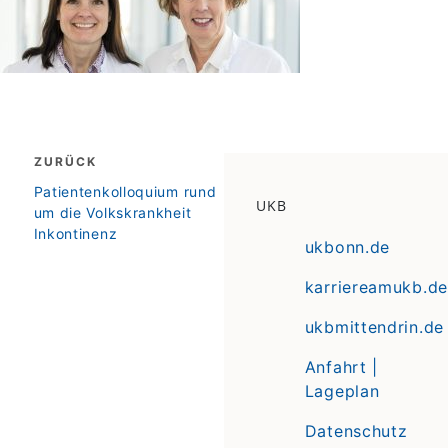
Beitragsnavigation
ZURÜCK
zurück
Patientenkolloquium rund
UKB
um die Volkskrankheit
Inkontinenz
ukbonn.de
karriereamukb.de
ukbmittendrin.de
Anfahrt |
Lageplan
Datenschutz