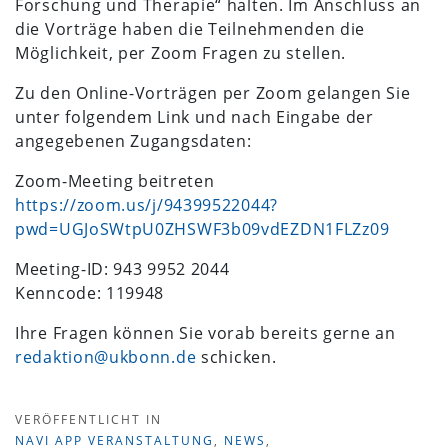
Forschung und Therapie“ halten. Im Anschluss an
die Vorträge haben die Teilnehmenden die
Möglichkeit, per Zoom Fragen zu stellen.
Zu den Online-Vorträgen per Zoom gelangen Sie
unter folgendem Link und nach Eingabe der
angegebenen Zugangsdaten:
Zoom-Meeting beitreten
https://zoom.us/j/94399522044?
pwd=UGJoSWtpU0ZHSWF3b09vdEZDN1FLZz09
Meeting-ID: 943 9952 2044
Kenncode: 119948
Ihre Fragen können Sie vorab bereits gerne an
redaktion@ukbonn.de
schicken.
VERÖFFENTLICHT IN
NAVI APP VERANSTALTUNG
,
NEWS
,