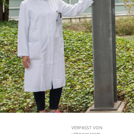
VERFASST VON
ukbnewsroom