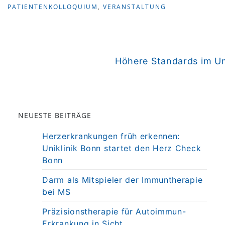
PATIENTENKOLLOQUIUM
,
VERANSTALTUNG
weiter
Höhere Standards im Um
NEUESTE BEITRÄGE
Herzerkrankungen früh erkennen:
Uniklinik Bonn startet den Herz Check
Bonn
Darm als Mitspieler der Immuntherapie
bei MS
Präzisionstherapie für Autoimmun-
Erkrankung in Sicht