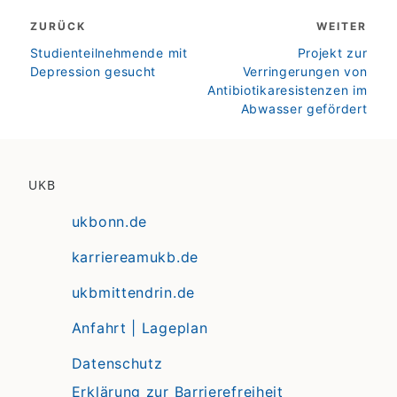
Beitragsnavigation
ZURÜCK
WEITER
zurück
weiter
Studienteilnehmende mit
Projekt zur
Depression gesucht
Verringerungen von
Antibiotikaresistenzen im
Abwasser gefördert
UKB
ukbonn.de
karriereamukb.de
ukbmittendrin.de
Anfahrt | Lageplan
Datenschutz
Erklärung zur Barrierefreiheit