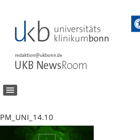
Skip
to
W
content
UKB NewsRoom
UKB NewsRoom
PM_UNI_14.10