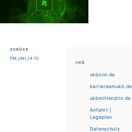
Beitragsnavigation
ZURÜCK
zurück
PM_UNI_14.10
UKB
ukbonn.de
karriereamukb.de
ukbmittendrin.de
Anfahrt |
Lageplan
Datenschutz