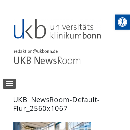
Skip
to
We
content
UKB NewsRoom
UKB NewsRoom
UKB_NewsRoom-Default-
Flur_2560x1067