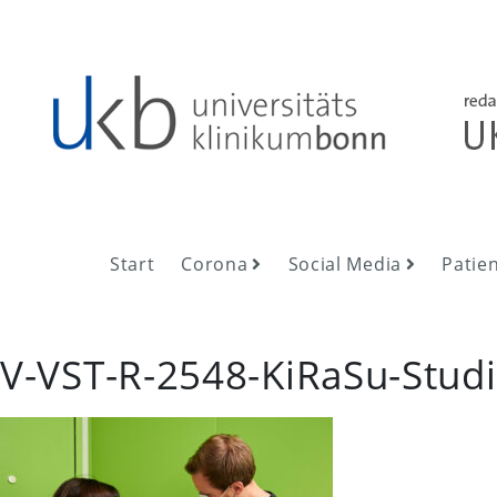
Skip
to
content
UKB NewsRoom
UKB NewsRoom
Start
Corona
Social Media
Patie
V-VST-R-2548-KiRaSu-Stud