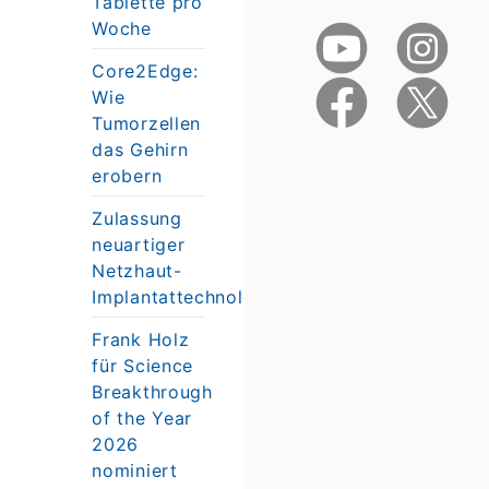
Tablette pro
Woche
Core2Edge:
Wie
Tumorzellen
das Gehirn
erobern
Zulassung
neuartiger
Netzhaut-
Implantattechnologie
Frank Holz
für Science
Breakthrough
of the Year
2026
nominiert