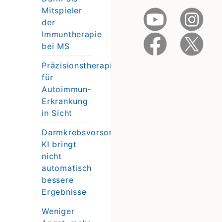
Mitspieler
der
Immuntherapie
bei MS
Präzisionstherapie
für
Autoimmun-
Erkrankung
in Sicht
Darmkrebsvorsorge:
KI bringt
nicht
automatisch
bessere
Ergebnisse
Weniger