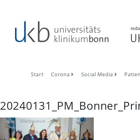
Skip
to
content
UKB NewsRoom
UKB NewsRoom
Start
Corona
Social Media
Patie
20240131_PM_Bonner_Pri