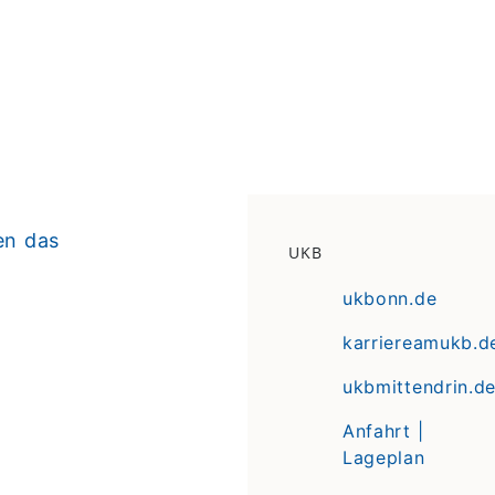
en das
UKB
ukbonn.de
karriereamukb.d
ukbmittendrin.d
Anfahrt |
Lageplan