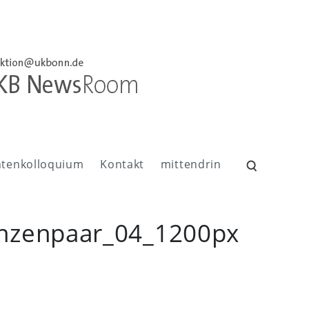
ntenkolloquium
Kontakt
mittendrin
Suchen
nach:
nzenpaar_04_1200px