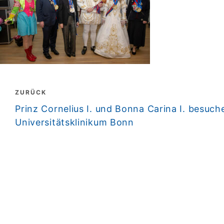
Beitragsnavigation
ZURÜCK
zurück
Prinz Cornelius I. und Bonna Carina I. besuch
Universitätsklinikum Bonn