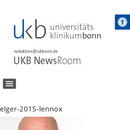
Skip
to
We
content
UKB NewsRoom
UKB NewsRoom
elger-2015-lennox