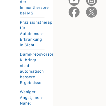
der
Immuntherapie
bei MS
Präzisionstherapie
für
Autoimmun-
Erkrankung
in Sicht
Darmkrebsvorsorge:
KI bringt
nicht
automatisch
bessere
Ergebnisse
Weniger
Angst, mehr
Nähe: