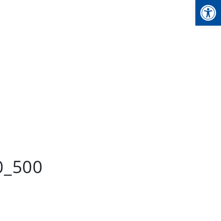
We
0_500