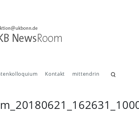
ntenkolloquium
Kontakt
mittendrin
Suchen
nach:
orm_20180621_162631_100