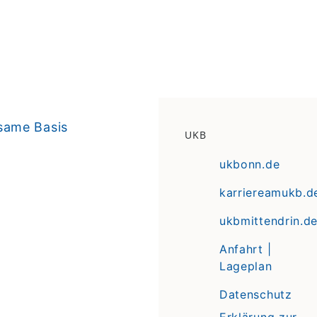
same Basis
UKB
ukbonn.de
karriereamukb.d
ukbmittendrin.d
Anfahrt |
Lageplan
Datenschutz
Erklärung zur