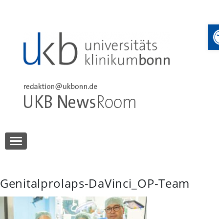
Skip
to
content
UKB NewsRoom
UKB NewsRoom
Genitalprolaps-DaVinci_OP-Team