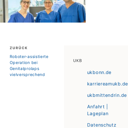
Beitragsnavigation
ZURÜCK
zurück
Roboter-assistierte
UKB
Operation bei
Genitalprolaps
ukbonn.de
vielversprechend
karriereamukb.de
ukbmittendrin.de
Anfahrt |
Lageplan
Datenschutz