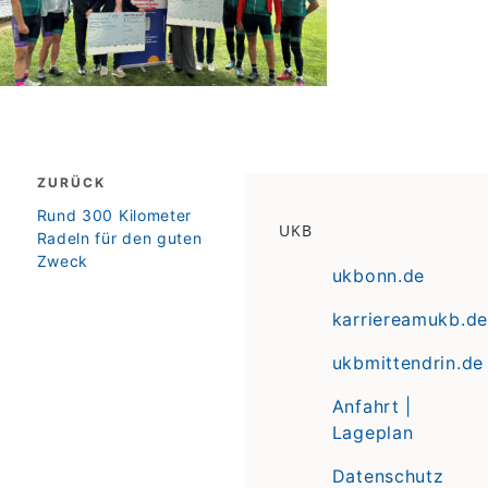
Beitragsnavigation
ZURÜCK
zurück
Rund 300 Kilometer
UKB
Radeln für den guten
Zweck
ukbonn.de
karriereamukb.de
ukbmittendrin.de
Anfahrt |
Lageplan
Datenschutz