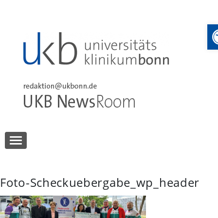
Skip
to
content
UKB NewsRoom
UKB NewsRoom
Foto-Scheckuebergabe_wp_header