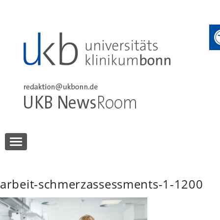
Skip
to
content
UKB NewsRoom
UKB NewsRoom
arbeit-schmerzassessments-1-1200