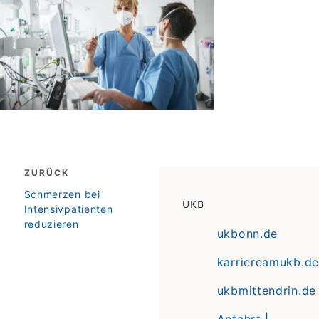
Beitragsnavigation
ZURÜCK
zurück
Schmerzen bei
UKB
Intensivpatienten
reduzieren
ukbonn.de
karriereamukb.de
ukbmittendrin.de
Anfahrt |