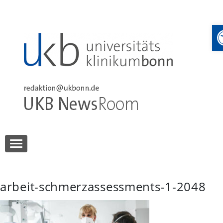
Skip
to
content
UKB NewsRoom
UKB NewsRoom
arbeit-schmerzassessments-1-2048