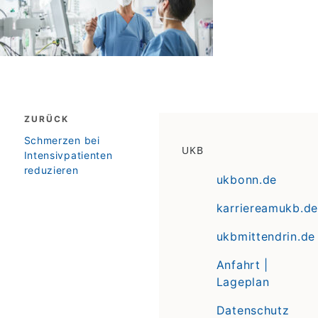
Beitragsnavigation
ZURÜCK
zurück
Schmerzen bei
UKB
Intensivpatienten
reduzieren
ukbonn.de
karriereamukb.de
ukbmittendrin.de
Anfahrt |
Lageplan
Datenschutz