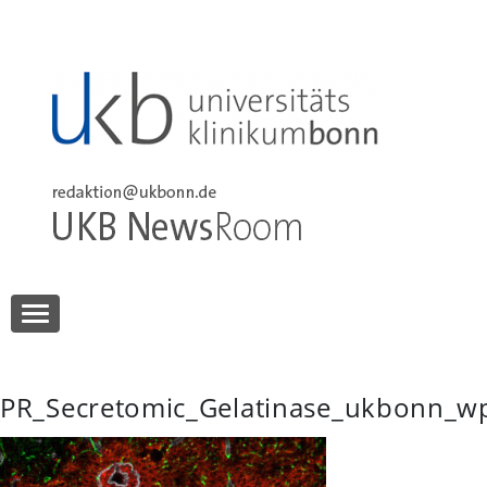
Skip
to
content
UKB NewsRoom
UKB NewsRoom
PR_Secretomic_Gelatinase_ukbonn_w