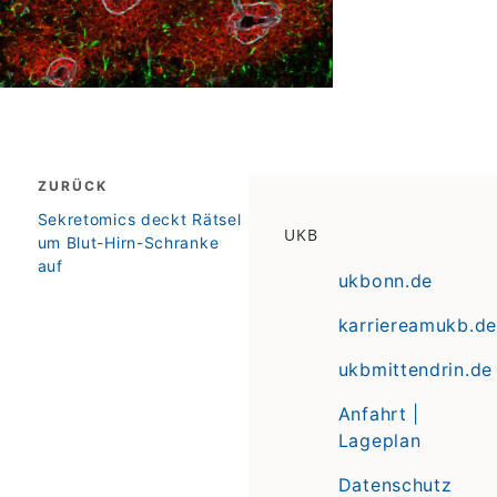
Beitragsnavigation
ZURÜCK
zurück
Sekretomics deckt Rätsel
UKB
um Blut-Hirn-Schranke
auf
ukbonn.de
karriereamukb.de
ukbmittendrin.de
Anfahrt |
Lageplan
Datenschutz