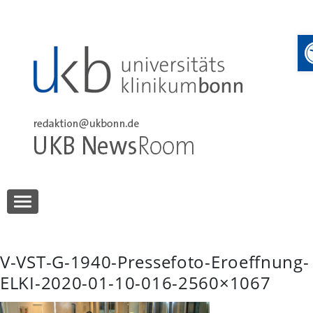
Skip
to
content
UKB NewsRoom
UKB NewsRoom
V-VST-G-1940-Pressefoto-Eroeffnung-
ELKI-2020-01-10-016-2560×1067