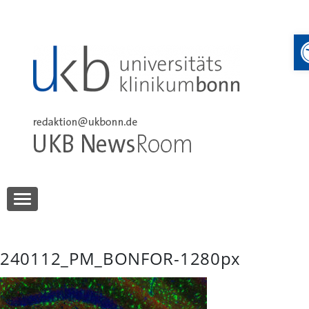
Skip
to
content
UKB NewsRoom
UKB NewsRoom
240112_PM_BONFOR-1280px