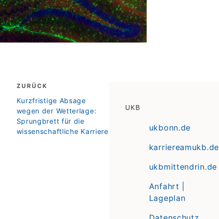
Beitragsnavigation
ZURÜCK
zurück
Kurzfristige Absage
UKB
wegen der Wetterlage:
Sprungbrett für die
ukbonn.de
wissenschaftliche Karriere
karriereamukb.de
ukbmittendrin.de
Anfahrt |
Lageplan
Datenschutz