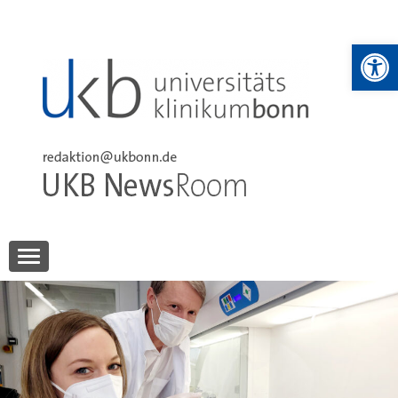
Skip
to
We
content
UKB NewsRoom
UKB NewsRoom