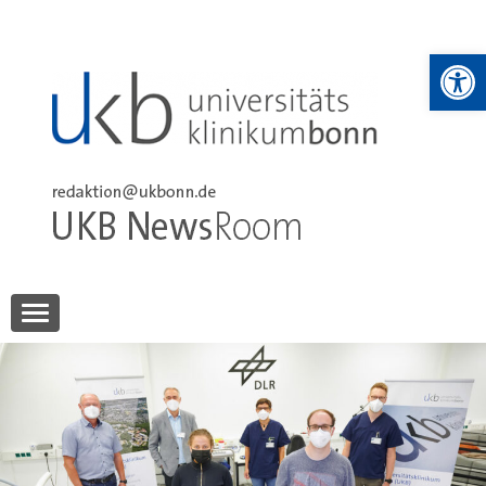
Skip
to
We
content
UKB NewsRoom
UKB NewsRoom