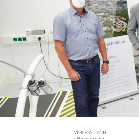
VERFASST VON
ukbnewsroom