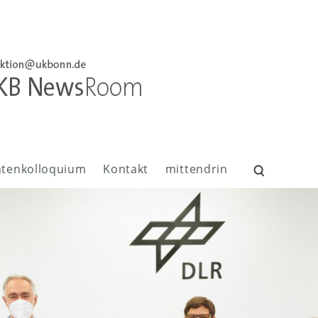
ntenkolloquium
Kontakt
mittendrin
Suchen
nach: