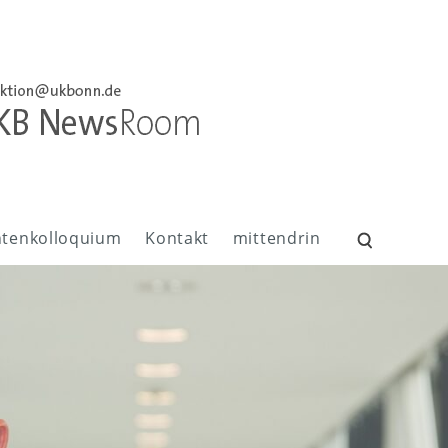
ntenkolloquium
Kontakt
mittendrin
Suchen
nach: