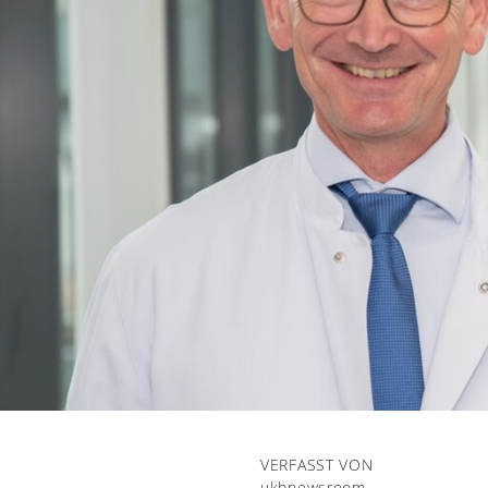
VERFASST VON
ukbnewsroom