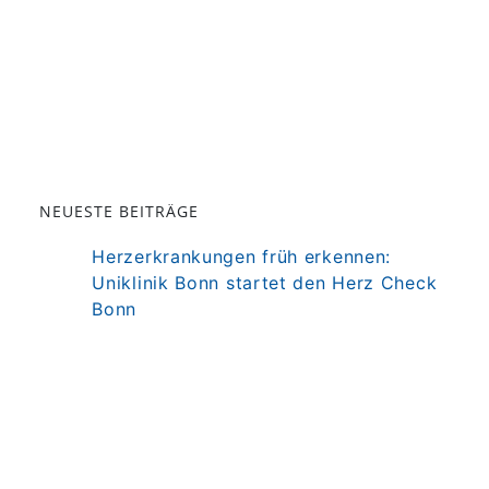
NEUESTE BEITRÄGE
Herzerkrankungen früh erkennen:
Uniklinik Bonn startet den Herz Check
Bonn
Darm als Mitspieler der Immuntherapie
bei MS
Präzisionstherapie für Autoimmun-
Erkrankung in Sicht