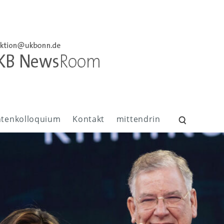
ntenkolloquium
Kontakt
mittendrin
Suchen
nach: