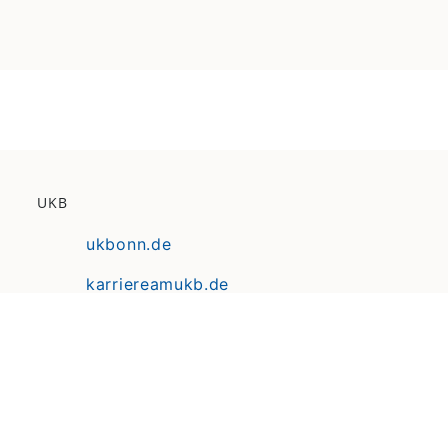
UKB
ukbonn.de
karriereamukb.de
ukbmittendrin.de
Anfahrt | Lageplan
Datenschutz
Erklärung zur Barrierefreiheit