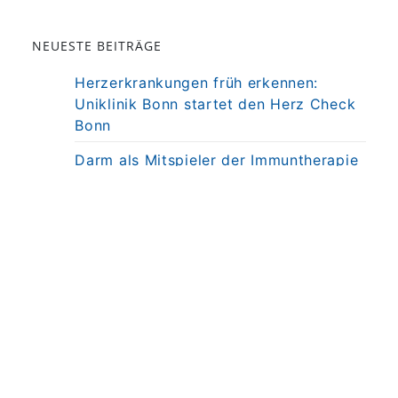
NEUESTE BEITRÄGE
Herzerkrankungen früh erkennen:
Uniklinik Bonn startet den Herz Check
Bonn
Darm als Mitspieler der Immuntherapie
bei MS
Präzisionstherapie für Autoimmun-
Erkrankung in Sicht
Darmkrebsvorsorge: KI bringt nicht
automatisch bessere Ergebnisse
Weniger Angst, mehr Nähe: Mobiles
MRT untersucht Kinder direkt am
Krankenbett