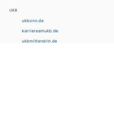
UKB
ukbonn.de
karriereamukb.de
ukbmittendrin.de
Anfahrt | Lageplan
Datenschutz
Erklärung zur Barrierefreiheit
Impressum