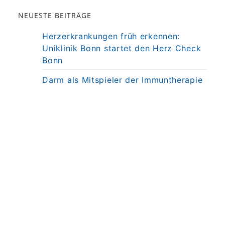
NEUESTE BEITRÄGE
Herzerkrankungen früh erkennen:
Uniklinik Bonn startet den Herz Check
Bonn
Darm als Mitspieler der Immuntherapie
bei MS
Präzisionstherapie für Autoimmun-
Erkrankung in Sicht
Darmkrebsvorsorge: KI bringt nicht
automatisch bessere Ergebnisse
Weniger Angst, mehr Nähe: Mobiles
MRT untersucht Kinder direkt am
Krankenbett