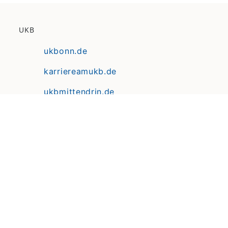
UKB
ukbonn.de
karriereamukb.de
ukbmittendrin.de
Anfahrt | Lageplan
Datenschutz
Erklärung zur Barrierefreiheit
Impressum