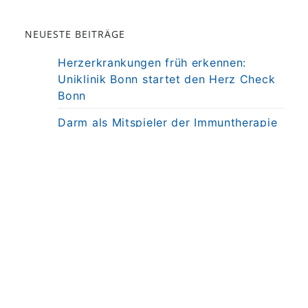
NEUESTE BEITRÄGE
Herzerkrankungen früh erkennen:
Uniklinik Bonn startet den Herz Check
Bonn
Darm als Mitspieler der Immuntherapie
bei MS
Präzisionstherapie für Autoimmun-
Erkrankung in Sicht
Darmkrebsvorsorge: KI bringt nicht
automatisch bessere Ergebnisse
Weniger Angst, mehr Nähe: Mobiles
MRT untersucht Kinder direkt am
Krankenbett