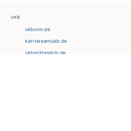
UKB
ukbonn.de
karriereamukb.de
ukbmittendrin.de
Anfahrt | Lageplan
Datenschutz
Erklärung zur Barrierefreiheit
Impressum