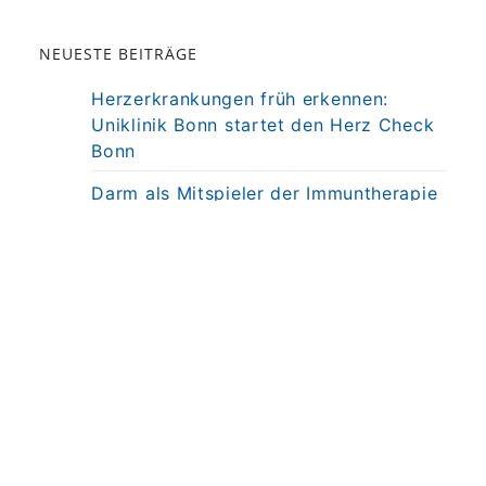
NEUESTE BEITRÄGE
Herzerkrankungen früh erkennen:
Uniklinik Bonn startet den Herz Check
Bonn
Darm als Mitspieler der Immuntherapie
bei MS
Präzisionstherapie für Autoimmun-
Erkrankung in Sicht
Darmkrebsvorsorge: KI bringt nicht
automatisch bessere Ergebnisse
Weniger Angst, mehr Nähe: Mobiles
MRT untersucht Kinder direkt am
Krankenbett