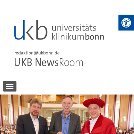
Skip
to
We
content
UKB NewsRoom
UKB NewsRoom