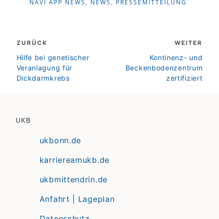
NAVI APP NEWS
,
NEWS
,
PRESSEMITTEILUNG
Beitragsnavigation
ZURÜCK
WEITER
zurück
weiter
Hilfe bei genetischer
Kontinenz- und
Veranlagung für
Beckenbodenzentrum
Dickdarmkrebs
zertifiziert
UKB
ukbonn.de
karriereamukb.de
ukbmittendrin.de
Anfahrt | Lageplan
Datenschutz