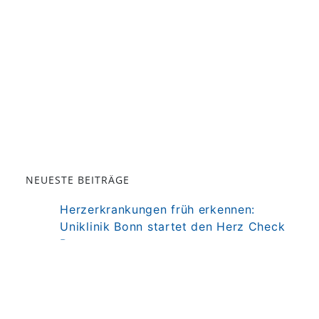
NEUESTE BEITRÄGE
Herzerkrankungen früh erkennen:
Uniklinik Bonn startet den Herz Check
Bonn
Darm als Mitspieler der Immuntherapie
bei MS
Präzisionstherapie für Autoimmun-