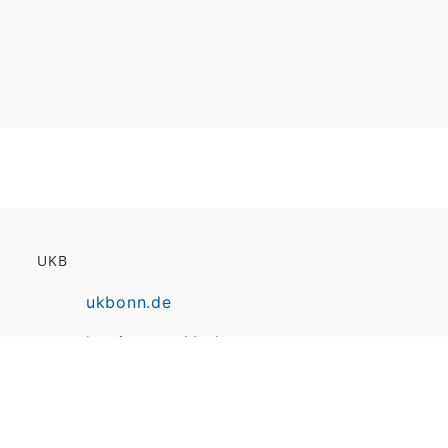
UKB
ukbonn.de
karriereamukb.de
ukbmittendrin.de
Anfahrt | Lageplan