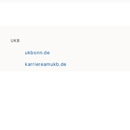
UKB
ukbonn.de
karriereamukb.de
ukbmittendrin.de
Anfahrt | Lageplan
Datenschutz
Erklärung zur Barrierefreiheit
Impressum