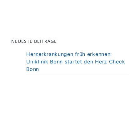
NEUESTE BEITRÄGE
Herzerkrankungen früh erkennen:
Uniklinik Bonn startet den Herz Check
Bonn
Darm als Mitspieler der Immuntherapie
bei MS
Präzisionstherapie für Autoimmun-
Erkrankung in Sicht
Darmkrebsvorsorge: KI bringt nicht
automatisch bessere Ergebnisse