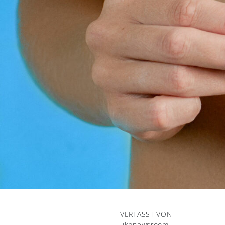
VERFASST VON
ukbnewsroom