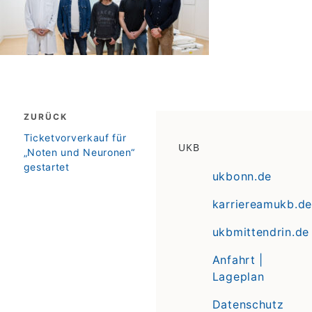
Beitragsnavigation
ZURÜCK
zurück
Ticketvorverkauf für
UKB
„Noten und Neuronen“
gestartet
ukbonn.de
karriereamukb.de
ukbmittendrin.de
Anfahrt |
Lageplan
Datenschutz