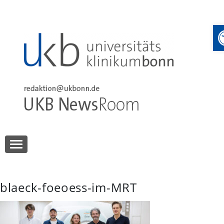
Skip
to
content
UKB NewsRoom
UKB NewsRoom
blaeck-foeoess-im-MRT