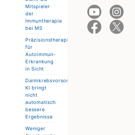
Mitspieler
der
Immuntherapie
bei MS
Präzisionstherapie
für
Autoimmun-
Erkrankung
in Sicht
Darmkrebsvorsorge:
KI bringt
nicht
automatisch
bessere
Ergebnisse
Weniger