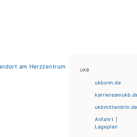
tandort am Herzzentrum
UKB
ukbonn.de
karriereamukb.d
ukbmittendrin.d
Anfahrt |
Lageplan