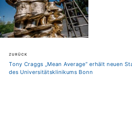
Beitragsnavigation
ZURÜCK
zurück
Tony Craggs „Mean Average“ erhält neuen S
des Universitätsklinikums Bonn