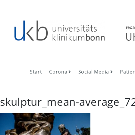
Skip
to
content
UKB NewsRoom
UKB NewsRoom
Start
Corona
Social Media
Patie
skulptur_mean-average_7