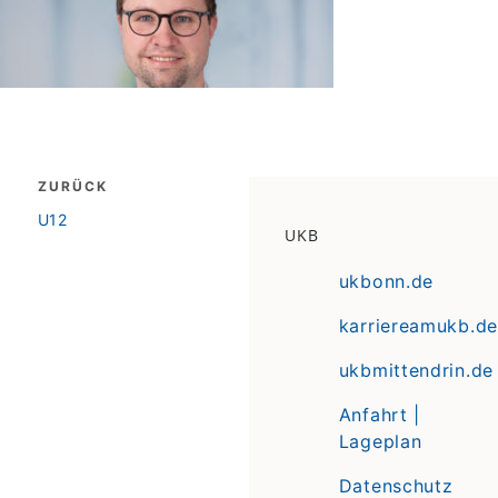
Beitragsnavigation
ZURÜCK
zurück
U12
UKB
ukbonn.de
karriereamukb.de
ukbmittendrin.de
Anfahrt |
Lageplan
Datenschutz