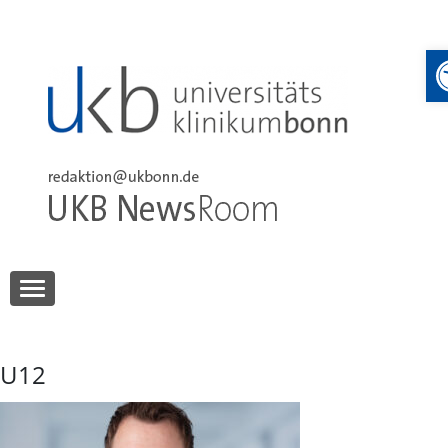
Skip
to
content
UKB NewsRoom
UKB NewsRoom
U12