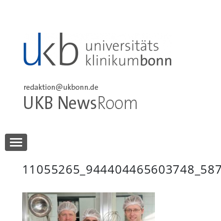
Skip
to
content
UKB NewsRoom
UKB NewsRoom
11055265_944404465603748_58