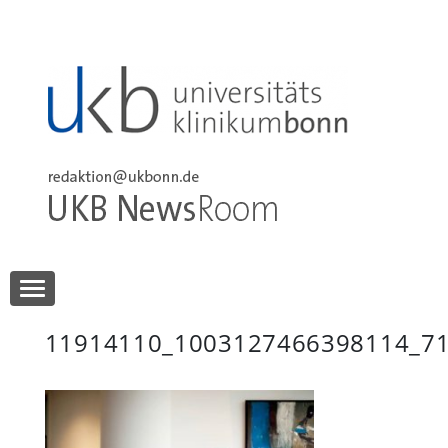
Skip
to
content
UKB NewsRoom
UKB NewsRoom
11914110_1003127466398114_7