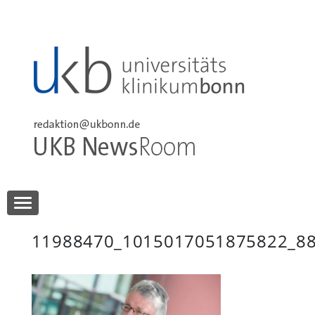
Skip
to
content
UKB NewsRoom
UKB NewsRoom
11988470_1015017051875822_8