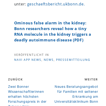
unter:
geschaeftsbericht.ukbonn.de.
Ominous false alarm in the kidney:
Bonn researchers reveal how a tiny
RNA molecule in the kidney triggers a
deadly autoimmune disease (PDF)
VERÖFFENTLICHT IN
NAVI APP NEWS
,
NEWS
,
PRESSEMITTEILUNG
Beitragsnavigation
ZURÜCK
WEITER
zurück
weiter
Zwei Bonner
Neues Beratungsangebot
Wissenschaftlerinnen
für Familien mit seltener
erhalten höchsten
Erkrankung am
Forschungspreis in der
Universitätsklinikum Bonn