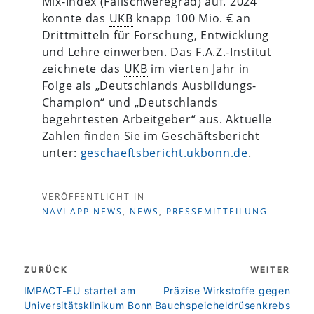
Mix-Index (Fallschweregrad) auf. 2024
konnte das
UKB
knapp 100 Mio. € an
Drittmitteln für Forschung, Entwicklung
und Lehre einwerben. Das F.A.Z.-Institut
zeichnete das
UKB
im vierten Jahr in
Folge als „Deutschlands Ausbildungs-
Champion“ und „Deutschlands
begehrtesten Arbeitgeber“ aus. Aktuelle
Zahlen finden Sie im Geschäftsbericht
unter:
geschaeftsbericht.ukbonn.de
.
VERÖFFENTLICHT IN
NAVI APP NEWS
,
NEWS
,
PRESSEMITTEILUNG
Beitragsnavigation
ZURÜCK
WEITER
zurück
weiter
IMPACT-EU startet am
Präzise Wirkstoffe gegen
Universitätsklinikum Bonn
Bauchspeicheldrüsenkrebs